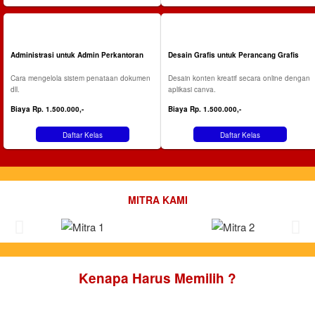
Administrasi untuk Admin Perkantoran
Desain Grafis untuk Perancang Grafis
Cara mengelola sistem penataan dokumen
Desain konten kreatif secara online dengan
dll.
aplikasi canva.
Biaya Rp. 1.500.000,-
Biaya Rp. 1.500.000,-
Daftar Kelas
Daftar Kelas
MITRA KAMI
Kenapa Harus Memilih ?