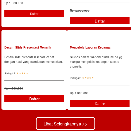
Rp 1.000.000
Rp. 2.000.000
Daftar
Daftar
Desain Slide Presentasi Menarik
Mengelola Laporan Keuangan
Desain slide presentasi secara cepat
Sukses dalam financial diusia muda yg
dengan hasil yang ciamik dan memuaskan.
mampu mengelola keuangan secara
otomatis.
Rating 4.7
☆
☆
☆
☆
☆
Rating 4.7
☆
☆
☆
☆
☆
Rp 1.000.000
Rp 1.000.000
Daftar
Daftar
Lihat Selengkapnya >>