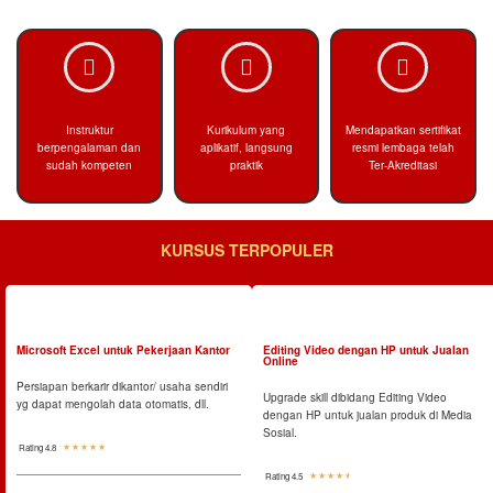
Instruktur
Kurikulum yang
Mendapatkan sertifikat
berpengalaman dan
aplikatif, langsung
resmi lembaga telah
sudah kompeten
praktik
Ter-Akreditasi
KURSUS TERPOPULER
Microsoft Excel untuk Pekerjaan Kantor
Editing Video dengan HP untuk Jualan
Online
Persiapan berkarir dikantor/ usaha sendiri
Upgrade skill dibidang Editing Video
yg dapat mengolah data otomatis, dll.
dengan HP untuk jualan produk di Media
Sosial.
Rating 4.8
☆
☆
☆
☆
☆
Rating 4.5
☆
☆
☆
☆
☆