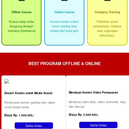
Offline Course
Online Course
Company Training
Kursus tatap muka
Kursus melalui online
Pelatihan untuk
langsung dengan
zoom meeting bisa
perusahaan, instansi
instruktur profesional
belajar dari jarak jauh
atau organisasi
kebutuhan.
BEST PROGRAM OFFLINE & ONLINE
Membuat Konten Video Pemasaran
Desain Konten untuk Media Sosial
Membuat video iklan, video cinematic, vlog
Pembuatan konten gambar dan video
dan lainnya.
untuk sosial media.
Biaya Rp. 2.000.000,-
Biaya Rp. 1.000.000,-
Daftar Kelas
Daftar Kelas